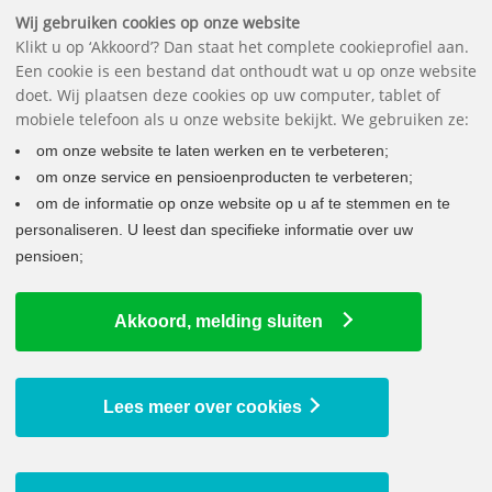
Belangrijke documenten
Vragen
Contact
Het pensioenfonds
English
Wij gebruiken cookies op onze website
Klikt u op ‘Akkoord’? Dan staat het complete cookieprofiel aan.
Een cookie is een bestand dat onthoudt wat u op onze website
doet. Wij plaatsen deze cookies op uw computer, tablet of
mobiele telefoon als u onze website bekijkt. We gebruiken ze:
om onze website te laten werken en te verbeteren;
om onze service en pensioenproducten te verbeteren;
om de informatie op onze website op u af te stemmen en te
personaliseren. U leest dan specifieke informatie over uw
pensioen;
HET NIEUWE PENSIOENSTELSEL
Akkoord, melding sluiten
Overzichtspagina
Keuzes voor uw opgebouwde pensioen
Webinars
Lees meer over cookies
Veelgestelde vragen
Waarom een nieuw pensioenstelsel?