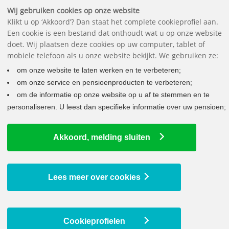
Belangrijke documenten
Vragen
Contact
Het pensioenfonds
English
Wij gebruiken cookies op onze website
Klikt u op ‘Akkoord’? Dan staat het complete cookieprofiel aan.
Een cookie is een bestand dat onthoudt wat u op onze website
doet. Wij plaatsen deze cookies op uw computer, tablet of
mobiele telefoon als u onze website bekijkt. We gebruiken ze:
om onze website te laten werken en te verbeteren;
×
om onze service en pensioenproducten te verbeteren;
Krijgt u een pensioenuitkering van ons? Uw
om de informatie op onze website op u af te stemmen en te
jaaropgave voor uw belastingaangifte staat
personaliseren. U leest dan specifieke informatie over uw pensioen;
klaar in Mijn pensioen bij Mijn archief.
Akkoord, melding sluiten
WORD PENSIOENWIJZER
LEER OVER UW PENSIOEN
Lees meer over cookies
Laatste nieuws
Cookieprofielen