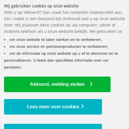
Belangrijke documenten
Vragen
Contact
Het pensioenfonds
English
Wij gebruiken cookies op onze website
Klikt u op ‘Akkoord’? Dan staat het complete cookieprofiel aan.
Een cookie is een bestand dat onthoudt wat u op onze website
doet. Wij plaatsen deze cookies op uw computer, tablet of
mobiele telefoon als u onze website bekijkt. We gebruiken ze:
om onze website te laten werken en te verbeteren;
om onze service en pensioenproducten te verbeteren;
om de informatie op onze website op u af te stemmen en te
personaliseren. U leest dan specifieke informatie over uw
pensioen;
WAT MOET IK DOEN BIJ...
Akkoord, melding sluiten
Veranderingen in uw leven
Nieuw bij bp
Weg bij bp
Lees meer over cookies
Meer of minder werken
Onbetaald verlof