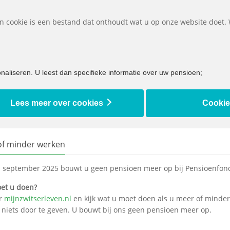
Belangrijke d
Een cookie is een bestand dat onthoudt wat u op onze website doet.
et ik doen bij...
Bijna met pensioen
Ik ben al met pensioen
aliseren. U leest dan specifieke informatie over uw pensioen;
Lees meer over cookies
Cookie
of minder werken
1 september 2025 bouwt u geen pensioen meer op bij Pensioenfonds
et u doen?
r
mijnzwitserleven.nl
en kijk wat u moet doen als u meer of minde
 niets door te geven. U bouwt bij ons geen pensioen meer op.