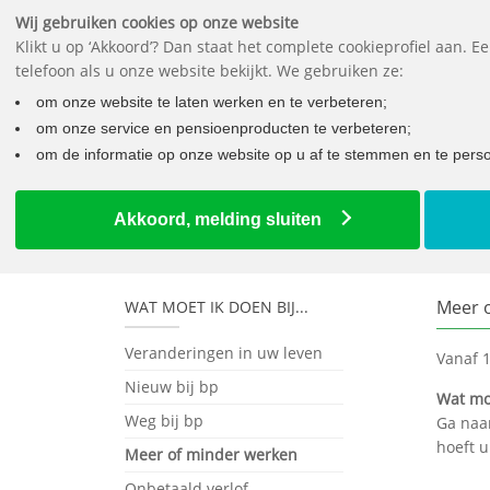
Wij gebruiken cookies op onze website
Klikt u op ‘Akkoord’? Dan staat het complete cookieprofiel aan. 
telefoon als u onze website bekijkt. We gebruiken ze:
Wat mo
om onze website te laten werken en te verbeteren;
om onze service en pensioenproducten te verbeteren;
om de informatie op onze website op u af te stemmen en te person
Home
Werknemers
Meer...
Meer of minder werken
Akkoord, melding sluiten
Meer 
WAT MOET IK DOEN BIJ...
Veranderingen in uw leven
Vanaf 
Nieuw bij bp
Wat mo
Weg bij bp
Ga naa
hoeft u
Meer of minder werken
Onbetaald verlof