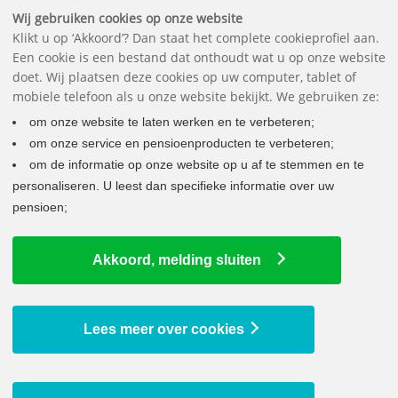
Belangrijke documenten
Vragen
Contact
Het pensioenfonds
English
Wij gebruiken cookies op onze website
Klikt u op ‘Akkoord’? Dan staat het complete cookieprofiel aan.
Een cookie is een bestand dat onthoudt wat u op onze website
doet. Wij plaatsen deze cookies op uw computer, tablet of
mobiele telefoon als u onze website bekijkt. We gebruiken ze:
om onze website te laten werken en te verbeteren;
om onze service en pensioenproducten te verbeteren;
om de informatie op onze website op u af te stemmen en te
personaliseren. U leest dan specifieke informatie over uw
pensioen;
HET NIEUWE PENSIOENSTELSEL
Akkoord, melding sluiten
Overzichtspagina
Keuzes voor uw opgebouwde pensioen
Webinars
Lees meer over cookies
Veelgestelde vragen
Waarom een nieuw pensioenstelsel?