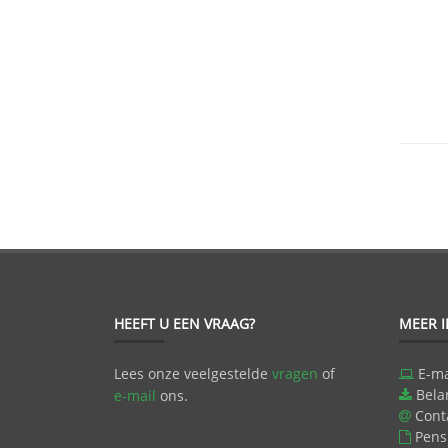
HEEFT U EEN VRAAG?
MEER 
Lees onze veelgestelde
vragen
of
E-ma
Bela
e-mail
ons.
Cont
Pens