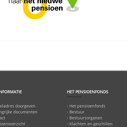
INFORMATIE
HET PENSIOENFONDS
iladres doorgeven
Het pensioenfonds
ngrijke documenten
Bestuur
act
Bestuursorganen
ioenoverzicht
Klachten en geschillen