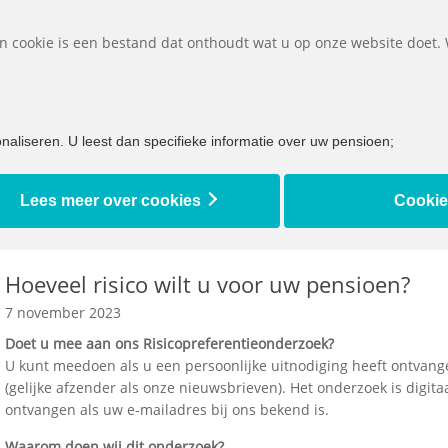
Belangrijke d
Een cookie is een bestand dat onthoudt wat u op onze website doet.
et ik doen bij...
Bijna met pensioen
Ik ben al met pensioen
aliseren. U leest dan specifieke informatie over uw pensioen;
Lees meer over cookies
Cookie
Hoeveel risico wilt u voor uw pensioen?
7 november 2023
Doet u mee aan ons Risicopreferentieonderzoek?
U kunt meedoen als u een persoonlijke uitnodiging heeft ontvan
(gelijke afzender als onze nieuwsbrieven). Het onderzoek is digit
ontvangen als uw e-mailadres bij ons bekend is.
Waarom doen wij dit onderzoek?