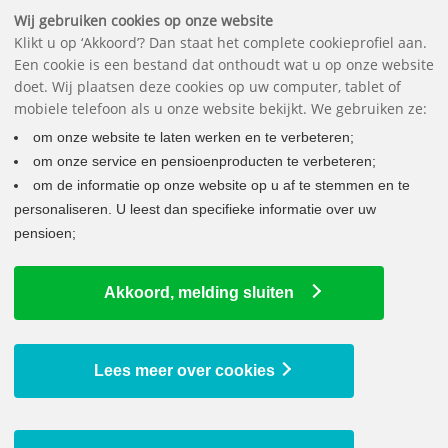
Belangrijke documenten
Vragen
Contact
Het pensioenfonds
English
Wij gebruiken cookies op onze website
Klikt u op ‘Akkoord’? Dan staat het complete cookieprofiel aan.
Een cookie is een bestand dat onthoudt wat u op onze website
doet. Wij plaatsen deze cookies op uw computer, tablet of
mobiele telefoon als u onze website bekijkt. We gebruiken ze:
om onze website te laten werken en te verbeteren;
om onze service en pensioenproducten te verbeteren;
om de informatie op onze website op u af te stemmen en te
personaliseren. U leest dan specifieke informatie over uw
pensioen;
Nieuwsoverzicht
Akkoord, melding sluiten
DNB gaat akkoord met collectieve
waardeoverdracht
16 juli 2026
Lees meer over cookies
Dit betekent het voor u
Lees verder...