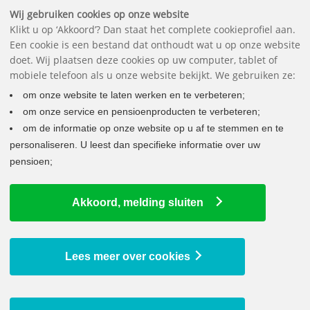
Belangrijke documenten
Vragen
Contact
Het pensioenfonds
English
Wij gebruiken cookies op onze website
Klikt u op ‘Akkoord’? Dan staat het complete cookieprofiel aan.
Een cookie is een bestand dat onthoudt wat u op onze website
doet. Wij plaatsen deze cookies op uw computer, tablet of
mobiele telefoon als u onze website bekijkt. We gebruiken ze:
om onze website te laten werken en te verbeteren;
om onze service en pensioenproducten te verbeteren;
om de informatie op onze website op u af te stemmen en te
personaliseren. U leest dan specifieke informatie over uw
pensioen;
LAATSTE NIEUWS
Akkoord, melding sluiten
DNB gaat akkoord met collectieve waardeoverdracht
16 juli 2026
Onze nieuwsbrief van mei 2026
Lees meer over cookies
3 juni 2026
We verhogen uw pensioen per 1 januari 2026