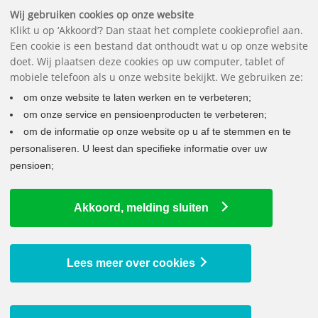
Belangrijke documenten
Vragen
Contact
Het pensioenfonds
English
Wij gebruiken cookies op onze website
Klikt u op ‘Akkoord’? Dan staat het complete cookieprofiel aan.
Een cookie is een bestand dat onthoudt wat u op onze website
doet. Wij plaatsen deze cookies op uw computer, tablet of
mobiele telefoon als u onze website bekijkt. We gebruiken ze:
om onze website te laten werken en te verbeteren;
om onze service en pensioenproducten te verbeteren;
om de informatie op onze website op u af te stemmen en te
personaliseren. U leest dan specifieke informatie over uw
pensioen;
LAATSTE NIEUWS
Akkoord, melding sluiten
DNB gaat akkoord met collectieve waardeoverdracht
16 juli 2026
Onze nieuwsbrief van mei 2026
Lees meer over cookies
3 juni 2026
We verhogen uw pensioen per 1 januari 2026