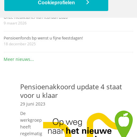
12 mei 2026
Cookieprofielen
Onze nieuwsbrief van februari 2026
9 maart 2026
Pensioenfonds bp wenst u fijne feestdagen!
18 december 2025
Meer nieuws...
Pensioenakkoord update 4 staat
voor u klaar
29 juni 2023
De
werkgroep
heeft
regelmatig