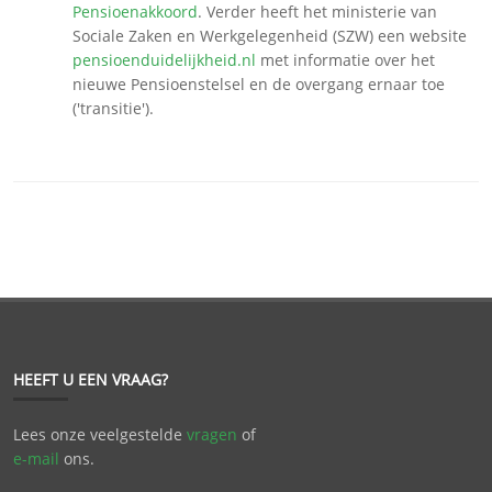
Pensioenakkoord
. Verder heeft het ministerie van
Sociale Zaken en Werkgelegenheid (SZW) een website
pensioenduidelijkheid.nl
met informatie over het
nieuwe Pensioenstelsel en de overgang ernaar toe
('transitie').
HEEFT U EEN VRAAG?
Lees onze veelgestelde
vragen
of
e-mail
ons.