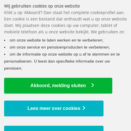
Belangrijke documenten
Vragen
Contact
Het pensioenfonds
English
Wij gebruiken cookies op onze website
Klikt u op ‘Akkoord’? Dan staat het complete cookieprofiel aan.
Een cookie is een bestand dat onthoudt wat u op onze website
doet. Wij plaatsen deze cookies op uw computer, tablet of
mobiele telefoon als u onze website bekijkt. We gebruiken ze:
om onze website te laten werken en te verbeteren;
om onze service en pensioenproducten te verbeteren;
om de informatie op onze website op u af te stemmen en te
personaliseren. U leest dan specifieke informatie over uw
pensioen;
HET PENSIOENAKKOORD
Akkoord, melding sluiten
Wij houden u op de hoogte
27. Eerste instemmingsbrieven voor de geplande buy-out
verstuurd
Lees meer over cookies
26. Wat gebeurt er met uw opgebouwde pensioen bij bp
25. Nieuwe pensioenregeling bp van start bij Zwitserleven
24. Informatiebijeenkomst over de keuzes voor uw